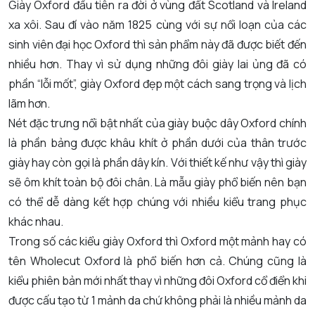
Giày Oxford đầu tiên ra đời ở vùng đất Scotland và Ireland
xa xôi. Sau đí vào năm 1825 cùng với sự nổi loạn của các
sinh viên đại học Oxford thì sản phẩm này đã được biết đến
nhiều hơn. Thay vì sử dụng những đôi giày lai ủng đã có
phần “lỗi mốt”, giày Oxford đẹp một cách sang trọng và lịch
lãm hơn.
Nét đặc trưng nổi bật nhất của giày buộc dây Oxford chính
là phần bảng được khâu khít ở phần dưới của thân trước
giày hay còn gọi là phần dây kín. Với thiết kế như vậy thì giày
sẽ ôm khít toàn bộ đôi chân. Là mẫu giày phổ biến nên bạn
có thể dễ dàng kết hợp chúng với nhiều kiểu trang phục
khác nhau.
Trong số các kiểu giày Oxford thì Oxford một mảnh hay có
tên Wholecut Oxford là phổ biến hơn cả. Chúng cũng là
kiểu phiên bản mới nhất thay vì những đôi Oxford cổ điển khi
được cấu tạo từ 1 mảnh da chứ không phải là nhiều mảnh da