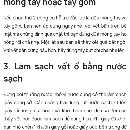
móng tay hoặc tẩy gôm
Nếu chưa thử 2 công cụ hỗ trợ đắc lực là dũa móng tay và
tẩy gôm, bạn nên áp dụng ngay nhé. Với vết bẩn trên bề
mặt mà chúng dính quá chặt thì bạn dùng dũa móng tay hơ
nóng rồi chà nhẹ. Một lát sau bạn sẽ thấy kết quả bất ngờ.
Với vết bẩn cứng đầu hơn, hãy dùng tẩy bút chì chà nhẹ lên.
3. Làm sạch vết ố bằng nước
sạch
Đừng coi thường nước nhé vì nước cũng có thể làm sạch
giày công sở. Các chàng trai dùng 1 ít nước sạch xịt lên
giày rồi dùng mút hoặc vải khô thấm nhẹ, để qua đêm sẽ
thấy vết bẩn được làm sạch dễ dàng hơn. Khi giày đã khô,
bạn nhớ chèn 1 khuôn giày gỗ hoặc giấy báo bên trong để