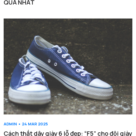
QUẢ NHẤT
ADMIN • 24 MAR 2025
Cách thắt dây giày 6 lỗ đẹp: “F5” cho đôi giày