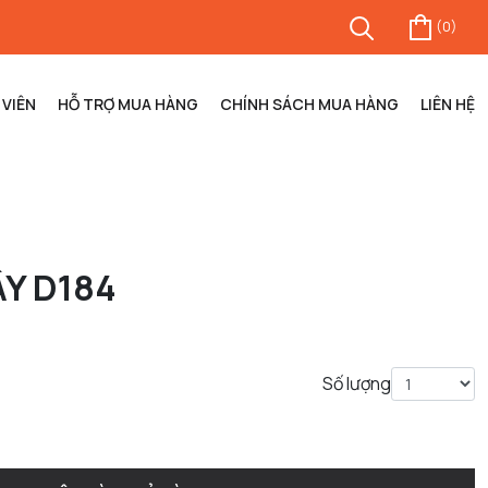
(
0
)
VIÊN
HỖ TRỢ MUA HÀNG
CHÍNH SÁCH MUA HÀNG
LIÊN HỆ
ÂY D184
Số lượng