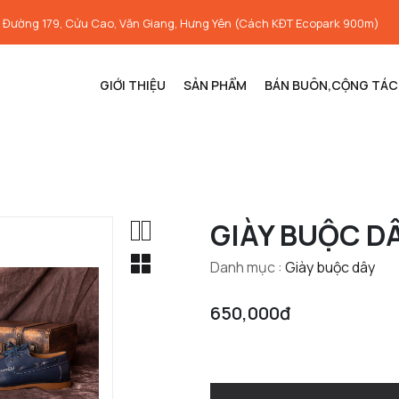
, Đường 179, Cửu Cao, Văn Giang, Hưng Yên (Cách KĐT Ecopark 900m)
GIỚI THIỆU
SẢN PHẨM
BÁN BUÔN,CỘNG TÁC 
GIÀY BUỘC D
Danh mục :
Giày buộc dây
650,000đ