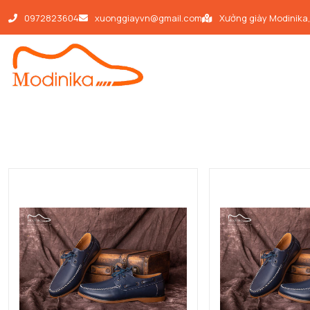
0972823604
xuonggiayvn@gmail.com
Xưởng giày Modinika
|
|
Giày buộc dây
GIÀY BUỘC DÂY D184
Trang chủ