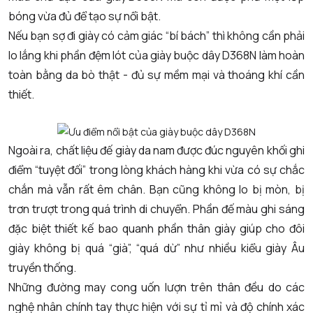
bóng vừa đủ để tạo sự nổi bật.
Nếu bạn sợ đi giày có cảm giác “bí bách” thì không cần phải
lo lắng khi phần đệm lót của giày buộc dây D368N làm hoàn
toàn bằng da bò thật - đủ sự mềm mại và thoáng khí cần
thiết.
Ngoài ra, chất liệu đế
giày da nam
được đúc nguyên khối ghi
điểm “tuyệt đối” trong lòng khách hàng khi vừa có sự chắc
chắn mà vẫn rất êm chân. Bạn cũng không lo bị mòn, bị
trơn trượt trong quá trình di chuyển. Phần đế màu ghi sáng
đặc biệt thiết kế bao quanh phần thân giày giúp cho đôi
giày không bị quá “già”, “quá dừ” như nhiều kiểu giày Âu
truyền thống.
Những đường may cong uốn lượn trên thân đều do các
nghệ nhân chính tay thực hiện với sự tỉ mỉ và độ chính xác