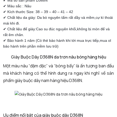
✔ Mã số sản phẩm D368N
✔ Màu sắc : Nâu
✔ Kích thước Size: 38 – 39 – 40 – 41 – 42
✔ Chất liệu da giày: Da bò nguyên tấm rất dầy và mềm,cự kì thoải
mái khi đi.
✔ Chất liệu đế giày:Cao su đúc nguyên khối,không bị mòn đế và
rất êm chân.
✔ Bảo hành 1 năm (Có thẻ bảo hành khi tới mua trực tiếp,mua ol
bảo hành trên phần mềm lưu trữ)
Giày Buộc Dây D368N da trơn nâu bóng hàng hiệu
Một màu nâu “đậm đặc” và “bóng bẩy” là ấn tượng ban đầu
mà khách hàng có thể hình dung ra ngay khi nghĩ về sản
phẩm
giày buộc dây nam hàng hiệu
D368N.
Ưu điểm nổi bật của giày buộc dây D368N