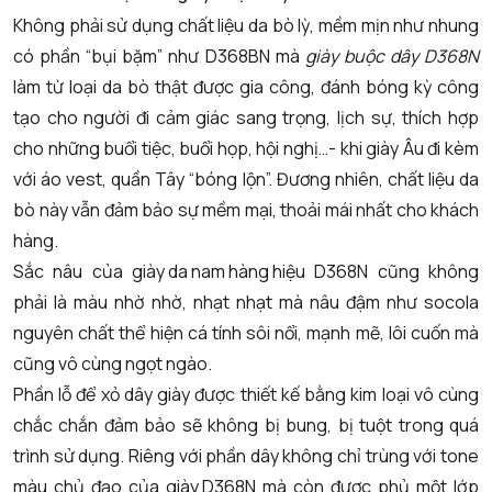
Không phải sử dụng chất liệu da bò lỳ, mềm mịn như nhung
có phần “bụi bặm” như D368BN mà
giày buộc dây D368N
làm từ loại da bò thật được gia công, đánh bóng kỳ công
tạo cho người đi cảm giác sang trọng, lịch sự, thích hợp
cho những buổi tiệc, buổi họp, hội nghị…- khi giày Âu đi kèm
với áo vest, quần Tây “bóng lộn”. Đương nhiên, chất liệu da
bò này vẫn đảm bảo sự mềm mại, thoải mái nhất cho khách
hàng.
Sắc nâu của
giày da nam hàng hiệu
D368N cũng không
phải là màu nhờ nhờ, nhạt nhạt mà nâu đậm như socola
nguyên chất thể hiện cá tính sôi nổi, mạnh mẽ, lôi cuốn mà
cũng vô cùng ngọt ngào.
Phần lỗ để xỏ dây giày được thiết kế bằng kim loại vô cùng
chắc chắn đảm bảo sẽ không bị bung, bị tuột trong quá
trình sử dụng. Riêng với phần dây không chỉ trùng với tone
màu chủ đạo của
giày D368N
mà còn được phủ một lớp