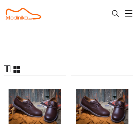
Trang
Giày buộc
Giày Buộc Dây D368N da trơn nâu
|
|
chủ
dây
bóng hàng hiệu