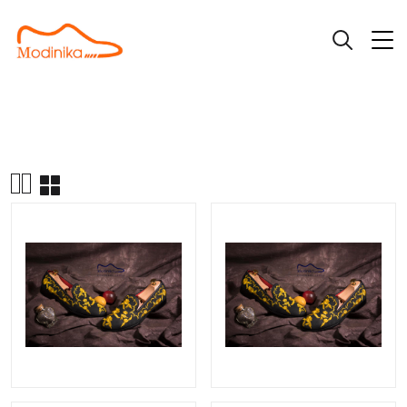
|
|
Giày Loafer
Giầy da bò nubuck thêu L133
Trang chủ