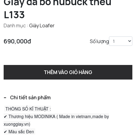
Giầy da bò nubuck thêu
L133
Danh mục :
Giày Loafer
690,000đ
Số lượng
THÊM VÀO GIỎ HÀNG
-
Chi tiết sản phẩm
THÔNG SỐ KĨ THUẬT :
✔ Thương hiệu MODINIKA ( Made in vietnam,made by
xuonggiay.vn)
✔ Màu sắc Đen