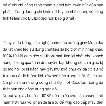
hề gì khi chỉ càng tăng thêm sự nổi bật, cuốn hút của sản
phẩm. Từng đường chỉ khâu nổi tuy bé nhỏ nhưng vô cùng
tinh tế làm cho L101BR đẹp hơn bao giờ hết.
Thay vì da bóng, các nghệ nhân của
xưởng giày
Modinika
đã rất khéo léo sử dụng chất liệu da bò trơn mịn nhập khẩu
100% từ Mỹ đem đến sự thoải mái, tiện lợi nhất cho khách
hàng. Trong quá trình di chuyển, bạn không có cảm giác bị
đổ mồ hôi, bị bí bách hay gây mùi khó chịu khi đã có sự hỗ
trợ của các lỗ thông khí siêu nhỏ bên trong chất liệu da bò.
Cả phần thân trong cũng như đệm lót được làm bằng da
thật nên cho công dụng gấp đôi.
Ngoài ra, giày Loafer L101BR còn khiến cho các chàng “mê
mẩn” hơn nữa với phần đế làm từ đế Phíp cao cấp màu đen