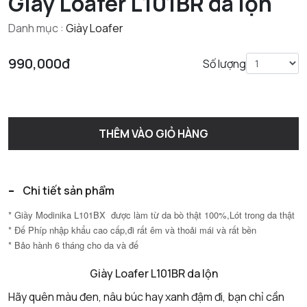
Giày Loafer L101BR da lộn
Danh mục :
Giày Loafer
990,000đ
Số lượng
THÊM VÀO GIỎ HÀNG
-
Chi tiết sản phẩm
* Giầy Modinika L101BX được làm từ da bò thật 100%,Lót trong da thật
* Đế Phíp nhập khẩu cao cấp,đi rất êm và thoải mái và rất bền
* Bảo hành 6 tháng cho da và đế
Giày Loafer L101BR da lộn
Hãy quên màu đen, nâu búc hay xanh đậm đi, bạn chỉ cần