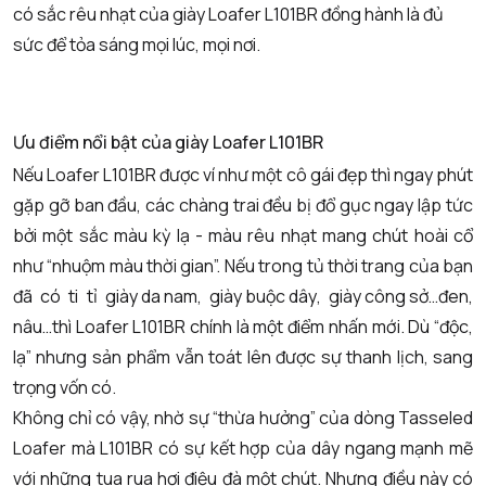
có sắc rêu nhạt của
giày Loafer
L101BR đồng hành là đủ
sức để tỏa sáng mọi lúc, mọi nơi.
Ưu điểm nổi bật của giày Loafer L101BR
Nếu Loafer L101BR được ví như một cô gái đẹp thì ngay phút
gặp gỡ ban đầu, các chàng trai đều bị đổ gục ngay lập tức
bởi một sắc màu kỳ lạ - màu rêu nhạt mang chút hoài cổ
như “nhuộm màu thời gian”. Nếu trong tủ thời trang của bạn
đã có ti tỉ
giày da nam
,
giày buộc dây
,
giày công sở
…đen,
nâu…thì Loafer L101BR chính là một điểm nhấn mới. Dù “độc,
lạ” nhưng sản phẩm vẫn toát lên được sự thanh lịch, sang
trọng vốn có.
Không chỉ có vậy, nhờ sự “thừa hưởng” của dòng Tasseled
Loafer mà L101BR có sự kết hợp của dây ngang mạnh mẽ
với những tua rua hơi điệu đà một chút. Nhưng điều này có