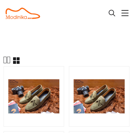
|
|
Giày Loafer
Giày Loafer L101BR da lộn
Trang chủ