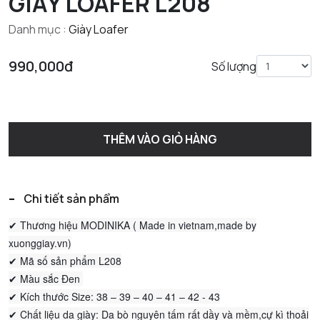
GIẦY LOAFER L208
Danh mục :
Giày Loafer
990,000đ
Số lượng
THÊM VÀO GIỎ HÀNG
-
Chi tiết sản phẩm
✔ Thương hiệu MODINIKA ( Made in vietnam,made by
xuonggiay.vn)
✔ Mã số sản phẩm L208
✔ Màu sắc Đen
✔ Kích thước Size: 38 – 39 – 40 – 41 – 42 - 43
✔ Chất liệu da giày: Da bò nguyên tấm rất dầy và mềm,cự kì thoải