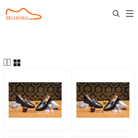
|
|
Giày Loafer
GIẦY LOAFER L208
Trang chủ