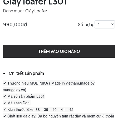
Giày loafer L301
Danh mục :
Giày Loafer
990,000đ
Số lượng
THÊM VÀO GIỎ HÀNG
-
Chi tiết sản phẩm
✔ Thương hiệu MODINIKA ( Made in vietnam,made by
xuonggiay.vn)
✔ Mã số sản phẩm L301
✔ Màu sắc Đen
✔ Kích thước Size: 38 – 39 – 40 – 41 – 42
✔ Chất liệu da giày: Da bò nguyên tấm rất dầy và mềm,cự kì thoải