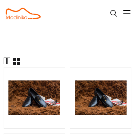
|
|
Giày Loafer
Giày loafer L301
Trang chủ