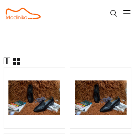
|
|
Giày Loafer
Giày loafer L3013
Trang chủ