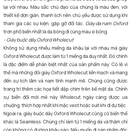
lại với nhau. Màu sắc chủ đạo của chúng là màu đen, với
thiết kế đơn giản, thanh lịch nên chủ yếu được sử dụng khi
tham gia các sự kiện, gặp gỡ đối tác.
Giày da nam
Oxford
trơn phổ biến nhất là da bóng đi cùng màu xi bóng.
- Giày buộc dây Oxford Wholecut
Không sử dụng nhiều miếng da khâu lại với nhau mà giày
Oxford Wholecut được làm từ 1 miếng da duy nhất. Đó chính
là đặc điểm dễ phân biệt nhất của sản phẩm này. Có lẽ vì
thế mà những đôi giày Oxford Wholecut liền mạch và mang
đến sự lịch lãm và nam tính mạnh mẽ. Chúng cũng được
trang trí thêm các họa tiết dập chìm trên bề mặt da. Chính
sự biến đổi mới mẻ này Wholecut ngày càng được ưa
chuộng, thích hợp nhất khi mặc vest hoặc suit khi đi dự tiệc.
Ngoài ra, giày buộc dây Oxford Wholecut cũng có biến thế
khác là Seamless. Chúng chỉ làm từ 1 miếng da và thậm chí
còn không có đường khâu nào. Nếu muốn đi sản phẩm độc