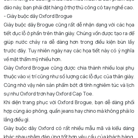
đáo này, bạn phải đặt hàng ở thợ thủ công có tay nghề cao.
- Giày buộc dây Oxford Brogue
Giày buộc dây Brogue cũng rất dễ nhận dạng với các họa
tiết đục lỗ ở phần trên thân giày. Chúng vốn được tạo ra để
giúp nước chảy ra dễ dàng hơn trong điều kiện bùn lầy
trước đây. Tuy nhiên ngày nay các họa tiết này có ý nghĩa
về mặt thẩm mỹ nhiều hơn.
Giày Oxford Brogue cũng được chia thành nhiều loại phụ
thuộc vào vị trí cũng như số lượng các lỗ đục của thân giày.
Cũng nhờ vậy nên sản phẩm bớt đi tính nghiêm túc và lịch
sự như Oxford trơn hay Oxford Cap Toe.
Khi diện trang phục với Oxford Brogue, bạn dễ dàng phối
hợp cùng áo phông, quần jeans hay chino mà không phải lo
lắng điều gì.
Giày buộc dây Oxford có rất nhiều mẫu mã và kiểu dáng
khác nhau nhằm đáp ứng tốt hơn yêu cầu của khách hàng.