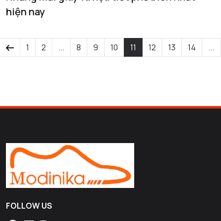
hiện nay
1
2
...
8
9
10
11
12
13
14
...
FOLLOW US