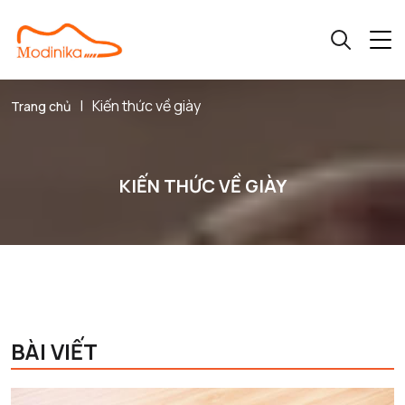
|
Kiến thức về giày
Trang chủ
KIẾN THỨC VỀ GIÀY
BÀI VIẾT