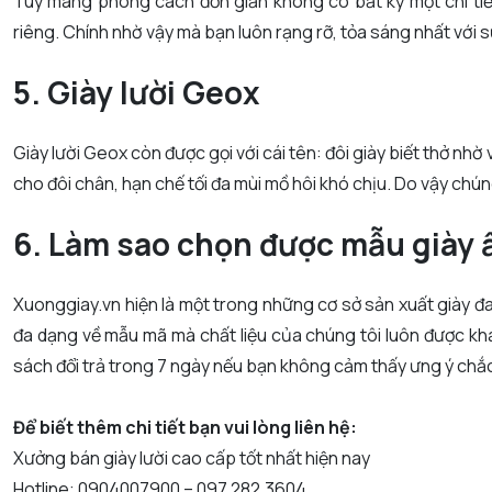
Tuy mang phong cách đơn giản không có bất kỳ một chi ti
riêng. Chính nhờ vậy mà bạn luôn rạng rỡ, tỏa sáng nhất với sự 
5. Giày lười Geox
Giày lười Geox còn được gọi với cái tên: đôi giày biết thở nh
cho đôi chân, hạn chế tối đa mùi mồ hôi khó chịu. Do vậy chú
6. Làm sao chọn được mẫu giày 
Xuonggiay.vn hiện là một trong những cơ sở sản xuất giày đ
đa dạng về mẫu mã mà chất liệu của chúng tôi luôn được khá
sách đổi trả trong 7 ngày nếu bạn không cảm thấy ưng ý ch
Để biết thêm chi tiết bạn vui lòng liên hệ:
Xưởng bán giày lười cao cấp tốt nhất hiện nay
Hotline: 0904007900 – 097.282.3604