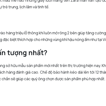
ết màu mè nào nhưng giày lười mang tên Zara man vẫn tạo đ
trẻ trung, lịch lãm và tinh tế.
ờ vào hàng triệu lỗ thông khí luôn mở rông 2 bên giúp tăng cườn
ng đặc biệt thích hợp cho những vùng khí hậu nóng ẩm như tại V
ấn tượng nhất?
ang sở hữu mẫu sản phẩm mới nhất trên thị trường hiện nay. K
ch hàng đánh giá cao. Chế độ bảo hành kéo dài lên tới 12 th
ắc chắn sẽ giúp các quý ông chọn được sản phẩm phù hợp nhất.