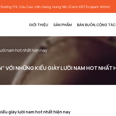
, Đường 179, Cửu Cao, Văn Giang, Hưng Yên (Cách KĐT Ecopark 900m)
GIỚI THIỆU
SẢN PHẨM
BÁN BUÔN,CỘNG TÁC 
lười nam hot nhất hiện nay
” VỚI NHỮNG KIỂU GIÀY LƯỜI NAM HOT NHẤT 
iểu giày lười nam hot nhất hiện nay