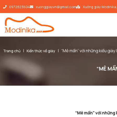
0972823604
xuonggiayvn@gmail.com
Xưởng giày Modinika
|
|
“Mê mẩn” với những kiểu giày 
Trang chủ
Kiến thức về giày
“MÊ MẨN
“Mê mẩn” với những k