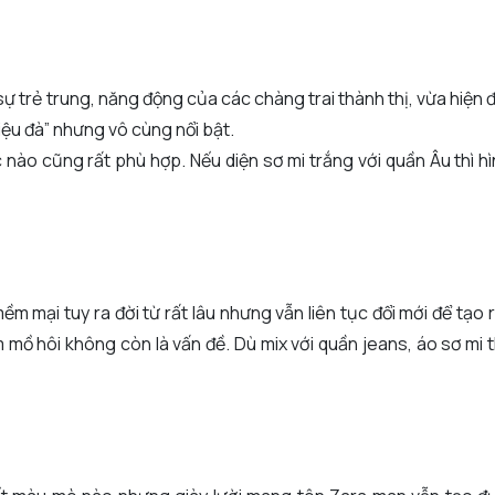
ự trẻ trung, năng động của các chàng trai thành thị, vừa hiện đ
điệu đà” nhưng vô cùng nổi bật.
c nào cũng rất phù hợp. Nếu diện sơ mi trắng với quần Âu thì h
m mại tuy ra đời từ rất lâu nhưng vẫn liên tục đổi mới để tạo
 mồ hôi không còn là vấn đề. Dù mix với quần jeans, áo sơ mi t