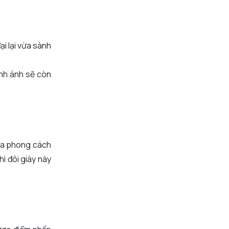
ại lại vừa sành
ình ảnh sẽ còn
 ra phong cách
hì đôi giày này