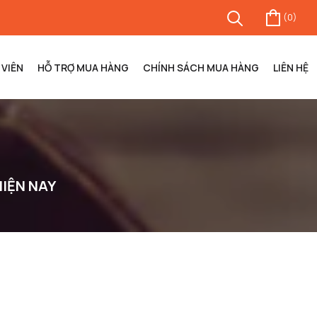
(
0
)
VIÊN
HỖ TRỢ MUA HÀNG
CHÍNH SÁCH MUA HÀNG
LIÊN HỆ
HIỆN NAY