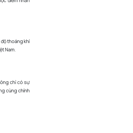
ược điểm nhấn
g độ thoáng khí
iệt Nam.
hông chỉ có sự
áng cùng chính