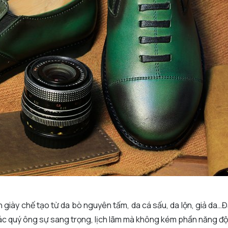
giày chế tạo từ da bò nguyên tấm, da cá sấu, da lộn, giả da…Đặ
các quý ông sự sang trọng, lịch lãm mà không kém phần năng độn