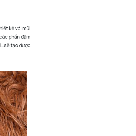
iết kế với mũi
ộ các phần đậm
mi…sẽ tạo được