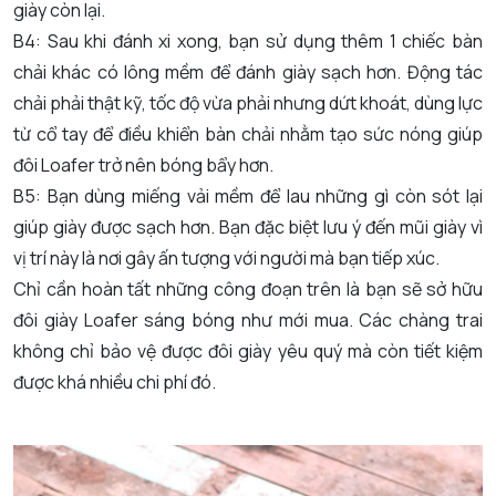
giày còn lại.
B4: Sau khi đánh xi xong, bạn sử dụng thêm 1 chiếc bàn
chải khác có lông mềm để đánh giày sạch hơn. Động tác
chải phải thật kỹ, tốc độ vừa phải nhưng dứt khoát, dùng lực
từ cổ tay để điều khiển bàn chải nhằm tạo sức nóng giúp
đôi Loafer trở nên bóng bẩy hơn.
B5: Bạn dùng miếng vải mềm để lau những gì còn sót lại
giúp giày được sạch hơn. Bạn đặc biệt lưu ý đến mũi giày vì
vị trí này là nơi gây ấn tượng với người mà bạn tiếp xúc.
Chỉ cần hoàn tất những công đoạn trên là bạn sẽ sở hữu
đôi giày Loafer sáng bóng như mới mua. Các chàng trai
không chỉ bảo vệ được đôi giày yêu quý mà còn tiết kiệm
được khá nhiều chi phí đó.