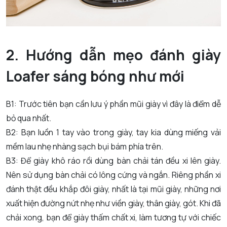
2. Hướng dẫn mẹo đánh giày
Loafer sáng bóng như mới
B1: Trước tiên bạn cần lưu ý phần mũi giày vì đây là điểm dễ
bỏ qua nhất.
B2: Bạn luồn 1 tay vào trong giày, tay kia dùng miếng vải
mềm lau nhẹ nhàng sạch bụi bám phía trên.
B3: Để giày khô ráo rồi dùng bàn chải tán đều xi lên giày.
Nên sử dụng bàn chải có lông cứng và ngắn. Riêng phần xi
đánh thật đều khắp đôi giày, nhất là tại mũi giày, những nơi
xuất hiện đường nứt nhẹ như viền giày, thân giày, gót. Khi đã
chải xong, bạn để giày thấm chất xi, làm tương tự với chiếc