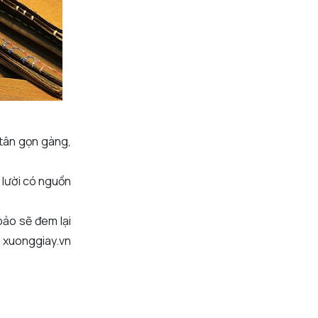
 tân gọn gàng,
 lười có nguồn
 bảo sẽ đem lại
i xuonggiay.vn