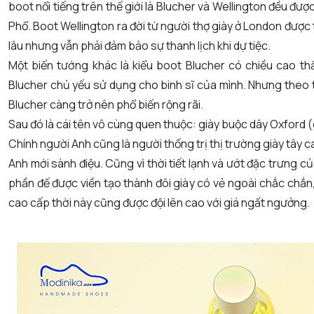
boot nổi tiếng trên thế giới là Blucher và Wellington đều đ
Phổ. Boot Wellington ra đời từ người thợ giày ở London được
lâu nhưng vẫn phải đảm bảo sự thanh lịch khi dự tiệc.
Một biến tướng khác là kiểu boot Blucher có chiều cao th
Blucher chủ yếu sử dụng cho binh sĩ của mình. Nhưng theo th
Blucher càng trở nên phổ biến rộng rãi.
Sau đó là cái tên vô cùng quen thuộc: giày buộc dây Oxford 
Chính người Anh cũng là người thống trị thị trường giày tây c
Anh mới sành điệu. Cũng vì thời tiết lạnh và ướt đặc trưng
phần đế được viền tạo thành đôi giày có vẻ ngoài chắc chắn
cao cấp thời này cũng được đội lên cao với giá ngất ngưởng.