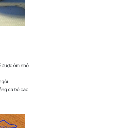
kế được ôm nhỏ
ngôi.
bằng da bê cao