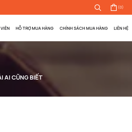
(
0
)
VIÊN
HỖ TRỢ MUA HÀNG
CHÍNH SÁCH MUA HÀNG
LIÊN HỆ
 AI CŨNG BIẾT