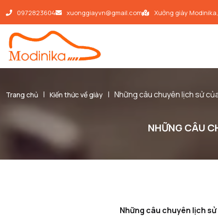
0972823604
xuonggiayvn@gmail.com
Xưởng giày Modinika
|
|
Những câu chuyên lịch sử của
Trang chủ
Kiến thức về giày
NHỮNG CÂU CH
Những câu chuyên lịch sử 