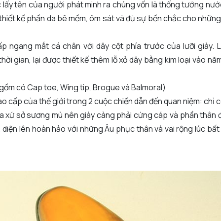
ược lấy tên của người phát minh ra chúng vốn là thống tướng nư
 thiết kế phần da bê mềm, ôm sát và đủ sự bền chắc cho những 
ấp ngang mắt cá chân với dây cột phía trước của lưỡi giày.
ời gian, lại được thiết kế thêm lỗ xỏ dây bằng kim loại vào nă
(gồm có Cap toe, Wing tip, Brogue và Balmoral)
ao cấp của thế giới trong 2 cuộc chiến dẫn đến quan niệm: chỉ c
 của xứ sở sương mù nên giày càng phải cứng cáp và phần thân
, diện lên hoàn hảo với những Âu phục thân và vai rộng lúc bấ