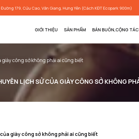
, Đường 179, Cửu Cao, Văn Giang, Hưng Yên (Cách KĐT Ecopark 900m)
GIỚI THIỆU
SẢN PHẨM
BÁN BUÔN,CỘNG TÁC 
 giày công sở không phải ai cũng biết
UYÊN LỊCH SỬ CỦA GIÀY CÔNG SỞ KHÔNG PHẢI
của giày công sở không phải ai cũng biết