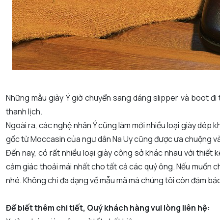
Những mẫu giày Ý giờ chuyển sang dáng slipper và boot đi t
thanh lịch.
Ngoài ra, các nghệ nhân Ý cũng làm mới nhiều loại giày dép 
gốc từ Moccasin của ngư dân Na Uy cũng được ưa chuộng và
Đến nay, có rất nhiều loại giày công sở khác nhau với thiết k
cảm giác thoải mái nhất cho tất cả các quý ông. Nếu muốn c
nhé. Không chỉ đa dạng về mẫu mã mà chúng tôi còn đảm bảo
Để biết thêm chi tiết, Quý khách hàng vui lòng liên hệ: