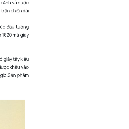
ớc Anh và nước
trận chiến dài
 Lúc đầu tướng
m 1820 mà giày
ó giày tây kiểu
 được khâu vào
t giờ.Sản phẩm