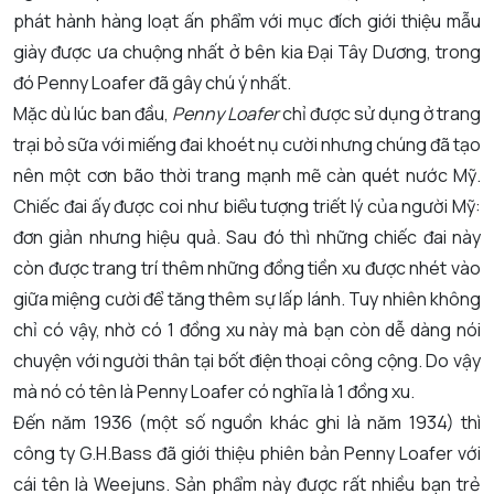
phát hành hàng loạt ấn phẩm với mục đích giới thiệu mẫu
giày được ưa chuộng nhất ở bên kia Đại Tây Dương, trong
đó Penny Loafer đã gây chú ý nhất.
Mặc dù lúc ban đầu,
Penny Loafer
chỉ được sử dụng ở trang
trại bỏ sữa với miếng đai khoét nụ cười nhưng chúng đã tạo
nên một cơn bão thời trang mạnh mẽ càn quét nước Mỹ.
Chiếc đai ấy được coi như biểu tượng triết lý của người Mỹ:
đơn giản nhưng hiệu quả. Sau đó thì những chiếc đai này
còn được trang trí thêm những đồng tiền xu được nhét vào
giữa miệng cười để tăng thêm sự lấp lánh. Tuy nhiên không
chỉ có vậy, nhờ có 1 đồng xu này mà bạn còn dễ dàng nói
chuyện với người thân tại bốt điện thoại công cộng. Do vậy
mà nó có tên là Penny Loafer có nghĩa là 1 đồng xu.
Đến năm 1936 (một số nguồn khác ghi là năm 1934) thì
công ty G.H.Bass đã giới thiệu phiên bản Penny Loafer với
cái tên là Weejuns. Sản phẩm này được rất nhiều bạn trẻ