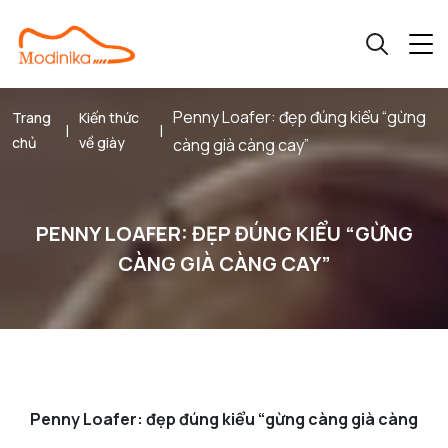
Penny Loafer: đẹp đúng kiểu “gừng
Trang
Kiến thức
|
|
chủ
về giày
càng già càng cay”
PENNY LOAFER: ĐẸP ĐÚNG KIỂU “GỪNG
CÀNG GIÀ CÀNG CAY”
Penny Loafer: đẹp đúng kiểu “gừng càng già càng