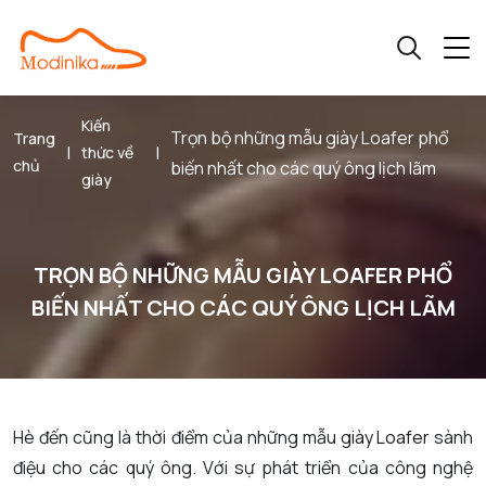
Kiến
Trọn bộ những mẫu giày Loafer phổ
Trang
|
|
thức về
chủ
biến nhất cho các quý ông lịch lãm
giày
TRỌN BỘ NHỮNG MẪU GIÀY LOAFER PHỔ
BIẾN NHẤT CHO CÁC QUÝ ÔNG LỊCH LÃM
Hè đến cũng là thời điểm của những mẫu
giày Loafer
sành
điệu cho các quý ông. Với sự phát triển của công nghệ