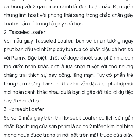
da bóng với 2 gam màu chính là đen hoặc nâu. Đơn giản
nhưng linh hoạt với phong thái sang trọng chắc chắn giày
Loafer cần có trong tủ giày nhà bạn.
2. Tasseled Loafer
Với mẫu giày Tasseled Loafer, bạn sẽ bị ấn tượng ngay
phút ban đầu với những dây tua rua có phần điệu đà hơn so
với Penny. Đặc biệt, thiết kế được khoét sâu phần mu còn
tạo điểm nhấn khác biệt là lựa chọn tuyệt vời cho những
chàng trai thích sự bay bổng, lãng mạn. Tuy có phần trẻ
trung hơn nhưng Tasseled Loafer vẫn đặc biệt phù hợp với
mọi hoàn cảnh khác nhau dù là bạn đi gặp đối tác, đi dự tiệc
hay đi chơi, đi học…
3. Horsebit Loafer
So với 2 mẫu giày trên thì Horsebit Loafer có lịch sử ngắn
nhất. Đặc trưng của sản phẩm là có có 2 miếng kim loại hình
móng ngựa được trang trí nổi bật trên mặt trước của giày.