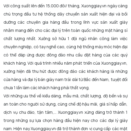
VớI công suất lên đến 15.000 đôi/ tháng, Xuonggiay.vn ngày càng
chú trọng đầu tư hệ thống dây chuyền sản xuất hiện đại và bồi
dưỡng các chuyên gia hàng đầu trong lĩnh vực sản xuất giày
nhằm mang đến cho các đại lý trên toàn quốc những mặt hàng sỉ
chất lượng nhất. Xưởng sở hữu 1 đội ngũ nhân công làm việc
chuyên nghiệp, có tay nghề cao, cùng hệ thống máy móc hiện đại
có thể đáp ứng được đông đảo nhu cầu đặt hàng của các quý
khách hàng. Với quá trình nhiều năm phát triển của Xuonggiay.vn,
xưởng hiện đã thu hút được đông đảo các khách hàng là những
cửa hàng và đại lý bán giày nam trải dài từ Bắc đến Nam, tuyệt đối
chưa 1 lần làm các khách hàng phải thất vọng.
Với những ưu thế về kiểu dáng, mẫu mã, chất lượng, độ bền và sự
an toàn cho người sử dụng, cùng chế độ hậu mãi, giá sỉ hấp dẫn,
dịch vụ chu đáo, tận tâm,… Xuonggiay.vn xứng đáng trở thành 1
trong những sự lựa chọn hàng đầu hiện nay cho các đại lý giày
nam. Hiện nay Xuonggiay.vn đã trở thành đơn vị cung cấp các mặt