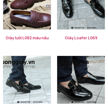
Giày lười L082 màu nâu
Giày Loafer L069