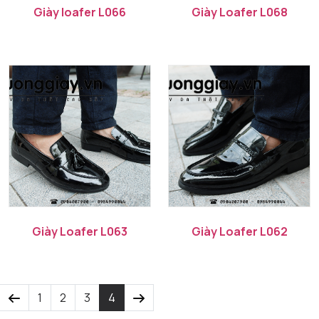
Giày loafer L066
Giày Loafer L068
Giày Loafer L063
Giày Loafer L062
1
2
3
4