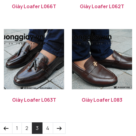
Giày Loafer L066T
Giày Loafer L062T
Giày Loafer L063T
Giày Loafer L083
1
2
3
4