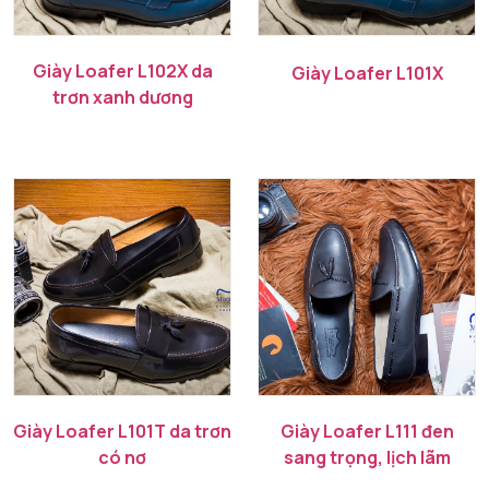
Giày Loafer L102X da
Giày Loafer L101X
trơn xanh dương
Giày Loafer L101T da trơn
Giày Loafer L111 đen
có nơ
sang trọng, lịch lãm