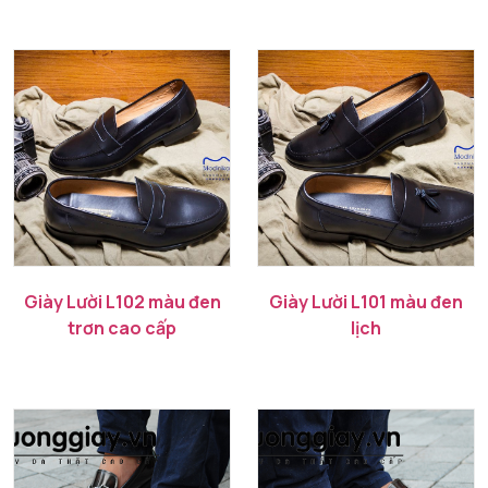
Giày Lười L102 màu đen
Giày Lười L101 màu đen
trơn cao cấp
lịch