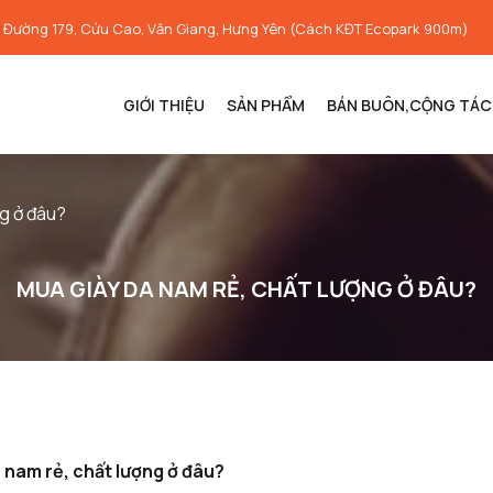
, Đường 179, Cửu Cao, Văn Giang, Hưng Yên (Cách KĐT Ecopark 900m)
GIỚI THIỆU
SẢN PHẨM
BÁN BUÔN,CỘNG TÁC 
ng ở đâu?
MUA GIÀY DA NAM RẺ, CHẤT LƯỢNG Ở ĐÂU?
 nam rẻ, chất lượng ở đâu?