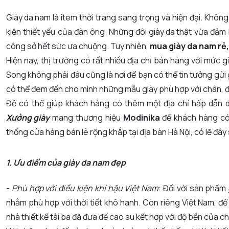
Giày da nam
là item thời trang sang trọng và hiện đại. Khôn
kiện thiết yếu của đàn ông. Những đôi
giày da thật
vừa đảm b
công sở hết sức ưa chuộng. Tuy nhiên,
mua giày da nam rẻ,
Hiện nay, thị trường có rất nhiều địa chỉ bán hàng với mức
Song không phải đâu cũng là nơi để bạn có thể tin tưởng gử
có thể đem đến cho mình những mẫu giày phù hợp với chân, đ
Để có thể giúp khách hàng có thêm một địa chỉ hấp dẫn dà
Xưởng giày
mang thương hiệu
Modinika
để khách hàng có 
thống cửa hàng bán lẻ rộng khắp tại địa bàn Hà Nội, có lẽ đây s
1. Ưu điểm của giày da nam đẹp
-
Phù hợp với điều kiện khí hậu Việt Nam
: Đối với sản phẩm
nhằm phù hợp với thời tiết khô hanh. Còn riêng Việt Nam,
nhà thiết kế tài ba đã đưa đế cao su kết hợp với độ bền của ch