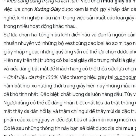
-
Kiểu dáng sang trọng và lịch lãm
: Việc chọn
mua giày da n
việc lựa chọn
Xưởng Giày
được xem là một gợi ý hấp dẫn d
nghề, kinh nghiệm lâu năm trong việc sản xuất các loại già
trong nhiều hoạt động khác nhau.
Sự lựa chọn hai tông màu kinh điển nâu và đen là nguồn c
nhuần nhuyễn với những bộ vest cùng các loại áo sơ mi tạo 
giày nhập ngoại, những quý ông vẫn có thể lựa chọn được ph
Hiện nay trên thị trường có ba loại giày đặc trưng nhất là gi
và kiểu dáng bắt mắt để khách hàng có thể thỏa sức lựa chọ
-
Chất liệu da thật 100%
: Việc thương hiệu giày tại
xuonggia
nắm bắt mọi xu hướng thời trang giày hiện nay những mẫu 
đế khó tính nhất. Đặc biệt, chất lượng da luôn hàng đầu. Tùy
Người dùng có thể dễ dàng nhận biết chất liệu da thật thông
mặt thấy da đàn hồi lại và thậm chí ngửi để thấy mùi da đặc 
phẩm của xuonggiay.vn đều đạt tiêu chuẩn mà mong muốn c
Có lẽ sau những thông tin này bạn sẽ biết được địa chỉ
mua