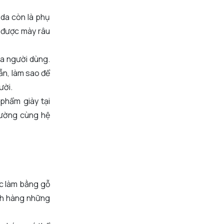
 da còn là phụ
 được mày râu
ủa người dùng.
ẫn, làm sao để
ười.
phẩm giày tại
trường cùng hệ
ợc làm bằng gỗ
ách hàng những