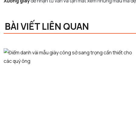
Xưởng giày
để nhận tư vấn và tận mắt xem những mẫu mã đẹ
BÀI VIẾT LIÊN QUAN