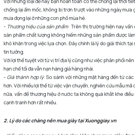
Với những loại đế này bạn hoàn toàn có thể chống lại thời ti
chống lại ẩm mốc, không bị trơn trượt vào những ngày mưa g
mưa đọng lại ở những con phố mùa hè.
-
Thương hiệu của sản phẩm
: Trên thị trường hiện nay vấ
sản phẩm chất lượng không hiếm những sản phẩm được làm giả
khó khăn trong việc lựa chọn. Đây chính là lý do giải thích t
tin tưởng.
Với lợi thế tuyệt vời từ vị trí địa lý cũng như việc phân phối
hạn chế tối đa vẫn nạn hàng giả hàng nhái.
-
Giá thành hợp lý
: So sánh với những mặt hàng đến từ các n
hơn. Với nhiều lợi thế từ việc vận chuyển, nghiên cứu mẫu mã 
nữa, vấn đề thương hiệu ở nước ta không quá khắt khe điều
cạnh tranh hơn rất nhiều.
2. Lý do các chàng nên mua giày tại
Xuonggiay.vn