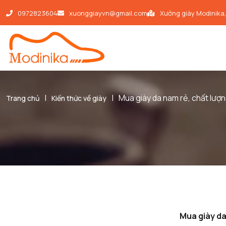
0972823604
xuonggiayvn@gmail.com
Xưởng giày Modinika
|
|
Mua giày da nam rẻ, chất lượ
Trang chủ
Kiến thức về giày
Mua giày da