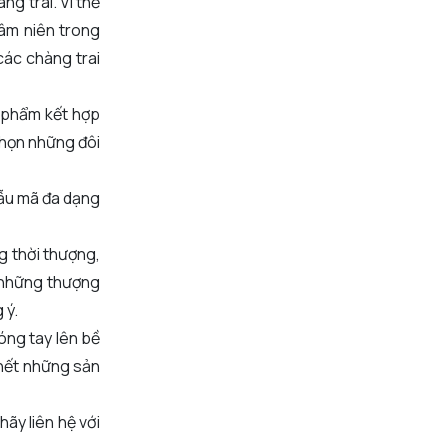
ng trai. Vì thế
âm niên trong
các chàng trai
n phẩm kết hợp
chọn những đôi
 mẫu mã đa dạng
g thời thượng,
c những thượng
 ý.
óng tay lên bề
 hết những sản
hãy liên hệ với