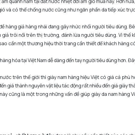
ết ẩm quanh năm tại đất nước nhiệt đới ẩm gió mùa này. Hơn nữa
ió và có thể chống nước cũng như ngăn phần da tiếp xúc trực
n đề hàng giả hàng nhái đang gây nhức nhối người tiêu dùng. 
 trôi nổi trên thị trường, đánh lừa người tiêu dùng. Vì thế 
ại sao cần một thương hiệu thời trang cần thiết để khách hàng c
 nên hàng hóa tại Việt Nam dễ dàng đến tay người tiêu dùng hơn. Đ
ước trên thế giới thì giày nam hàng hiệu Việt có giá cả phù 
đến giá thành nguyên vật liệu tác động rất nhiều đến giá giày 
 này cũng là một trong những vấn đề giúp giày da nam hàng V