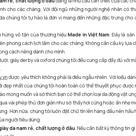
am rẻ, chất lượng ở đâu
đang là nhu cầu cần thiết của các chà
ành cho các chàng. Với đội ngũ những người nghệ nhân có th
y da chúng tôi tự hào là đơn vị mang đến những đặc trưng cho 
ảm hứng vô tận của thương hiệu
Made in Việt Nam
. Đây là sả
nên phong cách lịch lãm cho các chàng. Không cần cầu kỳ lựa 
ong cách riêng dành cho mình.
ày lười, giày derby và oxford chúng tôi đều cung cấp đầy đủ với
n.
y.vn
được yêu thích không phải là điều ngẫu nhiên. Với kiểu dán
mã đẹp nhất của chúng tôi hoàn toàn có thể thuyết phục đượ
 vào mong muốn và sở thích bạn có thể chọn loại da động vật ưng
 qua vài phép thử đơn giản như sờ thấy hơi cứng hoặc ấn nhẹ m
trưng. Hơn nữa, chúng tôi luôn đặt chữ tín lên hàng đầu nên hầu
ủa người tiêu dùng.
giày da nam
rẻ, chất lượng ở đâu
. Nếu cần bất kỳ thông tin gì 